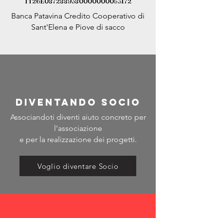
IT26E0872889380000000053172
Banca Patavina Credito Cooperativo di
Sant'Elena e Piove di sacco
diventando socio
Associandoti diventi aiuto concreto per
l'associazione
e per la realizzazione dei progetti.
Voglio diventare Socio