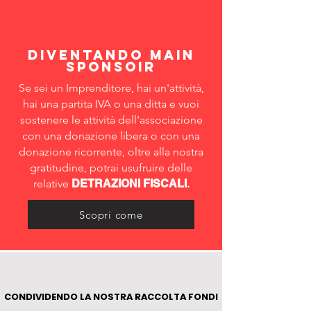
diventando MAIN
SPONSOIR
Se sei un Imprenditore, hai un'attività,
hai una partita IVA o una ditta e vuoi
sostenere le attività dell'associazione
con una donazione libera o con una
donazione ricorrente, oltre alla nostra
gratitudine, potrai usufruire delle
relative
DETRAZIONI FISCALI
.
Scopri come
CONDIVIDENDO LA NOSTRA RACCOLTA FONDI