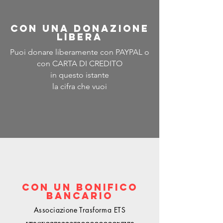
CON UNA DONAZIONE
LIBERA
Puoi donare liberamente con PAYPAL
o
con CARTA DI CREDITO
in questo istante
la cifra che vuoi
CON UN BONIFICO
bancario
Associazione Trasforma ETS