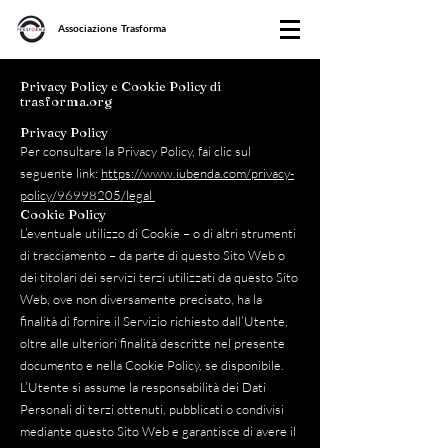
Associazione Trasforma
Privacy Policy e Cookie Policy di
trasforma.org
Privacy Policy
Per consultare la Privacy Policy, fai clic sul
seguente link:
https://www.iubenda.com/privacy-
policy/96998205/legal
Cookie Policy
L’eventuale utilizzo di Cookie – o di altri strumenti
di tracciamento – da parte di questo Sito Web o
dei titolari dei servizi terzi utilizzati da questo Sito
Web, ove non diversamente precisato, ha la
finalità di fornire il Servizio richiesto dall’Utente,
oltre alle ulteriori finalità descritte nel presente
documento e nella Cookie Policy, se disponibile.
L’Utente si assume la responsabilità dei Dati
Personali di terzi ottenuti, pubblicati o condivisi
mediante questo Sito Web e garantisce di avere il