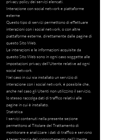
privacy policy dei servizi elencati.
Interazione con social network e piattaforme
esterne
Questo tipo di servizi permettono di effettuare
interazioni con i social network, o con altre
piattaforme esterne, direttamente dalle pagine di
questo Sito Web.
Le interazioni e le informazioni acquisite da
questo Sito Web sono in ogni caso soggette alle
impostazioni privacy dell’Utente relative ad ogni
social network.
Nel caso in cui sia installato un servizio di
interazione con i social network, è possibile che,
anche nel caso gli Utenti non utilizzino il servizio,
lo stesso raccolga dati di traffico relativi alle
pagine in cui è installato.
Statistica
I servizi contenuti nella presente sezione
permettono al Titolare del Trattamento di
monitorare e analizzare i dati di traffico e servono
a tener traccia del comportamento dell’Utente.