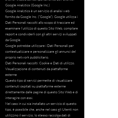
Google Analytics (Google Inc.)
Google Analytics è un servizio di analisi web
fornito da Google Inc. (“Google”). Google utilizza i
Dati Personali raccolti allo scopo di tracciare ed
esaminare l’utilizzo di questo Sito Web, compilare
report e condividerli con gli altri servizi sviluppati
da Google.
Google potrebbe utilizzare i Dati Personali per
contestualizzare e personalizzare gli annunci del
proprio network pubblicitario.
Dati Personali raccolti: Cookie e Dati di utilizzo.
Visualizzazione di contenuti da piattaforme
esterne
Questo tipo di servizi permette di visualizzare
contenuti ospitati su piattaforme esterne
direttamente dalle pagine di questo Sito Web e di
interagire con essi.
Nel caso in cui sia installato un servizio di questo
tipo, è possibile che, anche nel caso gli Utenti non
utilizzino il servizio, lo stesso raccolga dati di