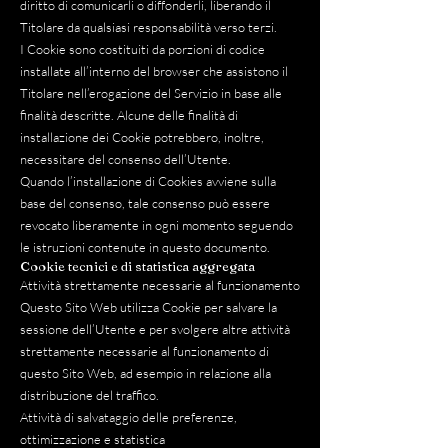
diritto di comunicarli o diffonderli, liberando il
Titolare da qualsiasi responsabilità verso terzi.
I Cookie sono costituiti da porzioni di codice
installate all’interno del browser che assistono il
Titolare nell’erogazione del Servizio in base alle
finalità descritte. Alcune delle finalità di
installazione dei Cookie potrebbero, inoltre,
necessitare del consenso dell’Utente.
Quando l’installazione di Cookies avviene sulla
base del consenso, tale consenso può essere
revocato liberamente in ogni momento seguendo
le istruzioni contenute in questo documento.
Cookie tecnici e di statistica aggregata
Attività strettamente necessarie al funzionamento
Questo Sito Web utilizza Cookie per salvare la
sessione dell’Utente e per svolgere altre attività
strettamente necessarie al funzionamento di
questo Sito Web, ad esempio in relazione alla
distribuzione del traffico.
Attività di salvataggio delle preferenze,
ottimizzazione e statistica