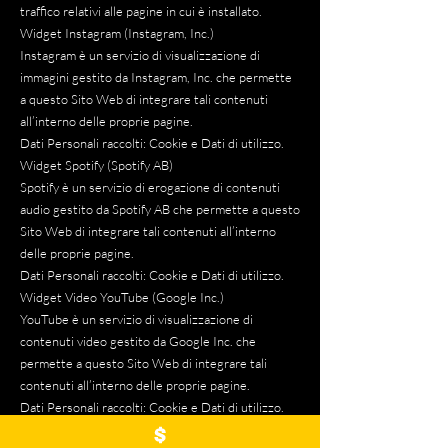
traffico relativi alle pagine in cui è installato.
Widget Instagram (Instagram, Inc.)
Instagram è un servizio di visualizzazione di
immagini gestito da Instagram, Inc. che permette
a questo Sito Web di integrare tali contenuti
all’interno delle proprie pagine.
Dati Personali raccolti: Cookie e Dati di utilizzo.
Widget Spotify (Spotify AB)
Spotify è un servizio di erogazione di contenuti
audio gestito da Spotify AB che permette a questo
Sito Web di integrare tali contenuti all’interno
delle proprie pagine.
Dati Personali raccolti: Cookie e Dati di utilizzo.
Widget Video YouTube (Google Inc.)
YouTube è un servizio di visualizzazione di
contenuti video gestito da Google Inc. che
permette a questo Sito Web di integrare tali
contenuti all’interno delle proprie pagine.
Dati Personali raccolti: Cookie e Dati di utilizzo.
Come posso esprimere il consenso