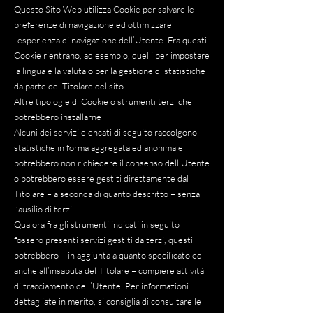
Questo Sito Web utilizza Cookie per salvare le
preferenze di navigazione ed ottimizzare
l’esperienza di navigazione dell’Utente. Fra questi
Cookie rientrano, ad esempio, quelli per impostare
la lingua e la valuta o per la gestione di statistiche
da parte del Titolare del sito.
Altre tipologie di Cookie o strumenti terzi che
potrebbero installarne
Alcuni dei servizi elencati di seguito raccolgono
statistiche in forma aggregata ed anonima e
potrebbero non richiedere il consenso dell’Utente
o potrebbero essere gestiti direttamente dal
Titolare – a seconda di quanto descritto – senza
l’ausilio di terzi.
Qualora fra gli strumenti indicati in seguito
fossero presenti servizi gestiti da terzi, questi
potrebbero – in aggiunta a quanto specificato ed
anche all’insaputa del Titolare – compiere attività
di tracciamento dell’Utente. Per informazioni
dettagliate in merito, si consiglia di consultare le