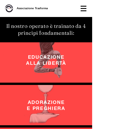
Associazione Trasforma
Il nostro operato è trainato da 4
principi fondamentali:
EDUCAZIONE
ALLA LIBERTÀ
ADORAZIONE
E PREGHIERA