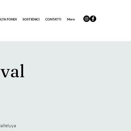
LTA FONDI
SOSTIENICI
CONTATTI
More
ival
Halleluya