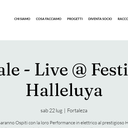
CHI SIAMO
COSA FACCIAMO
PROGETTI
DIVENTA SOCIO
RACCO
le - Live @ Fest
Halleluya
sab 22 lug
  |  
Fortaleza
saranno Ospiti con la loro Performance in elettrico al prestigioso 