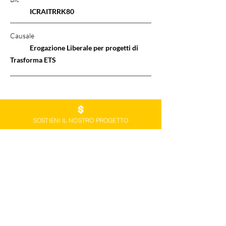
ICRAITRRK80
Causale
Erogazione Liberale per progetti di
Trasforma ETS
Se hai dubbi puoi sempre
scriverci
.
SOSTIENI IL NOSTRO PROGETTO
Torna al Sito
DIVENTA SOCIO O DONA ORA
Associazione Trasforma